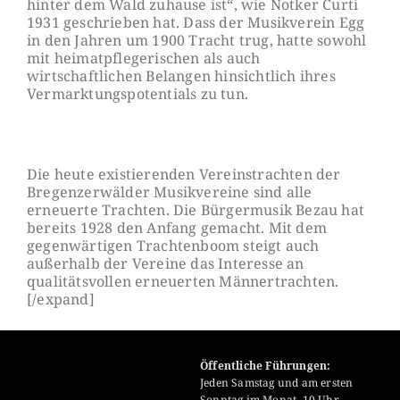
hinter dem Wald zuhause ist“, wie Notker Curti
1931 geschrieben hat. Dass der Musikverein Egg
in den Jahren um 1900 Tracht trug, hatte sowohl
mit heimatpflegerischen als auch
wirtschaftlichen Be
langen hinsichtlich ihres
Vermarktungspotentials zu tun.
Die heute existierenden Vereinstrachten der
Bregenzerwälder Musikverei
ne sind alle
erneuerte Trachten. Die Bürgermusik Bezau hat
bereits 1928 den Anfang gemacht. Mit dem
gegenwärtigen Trachtenboom steigt auch
außerhalb der Vereine das Interesse an
qualitätsvollen erneuerten Män
nertrachten.
[/expand]
Öffentliche Führungen:
Jeden Samstag und am ersten
Sonntag im Monat, 10 Uhr