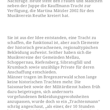
Nachfrage. Heu
te steht den Frauen und Mädchen
neben der Juppe die Kauffmann-Tracht zur
Verfügung, die Martina Mätzler 2002 für den
Musikverein Reuthe kre
iert hat.
Sie ist aus der Idee entstanden, eine Tracht zu
schaffen, die funktional ist, aber auch Elemente
der historisch gewachsenen, regionaltypischen
Beklei
dung aufweist. Seither haben sich die
Musikvereine der Gemeinden Mellau,
Schoppernau, Riefensberg, Sibratsgfäll und
Krumbach sowie unzählige Pri
vate für deren
Anschaffung entschieden.
Männer tragen im Bregenzerwald schon lange
keine historischen Trach
ten mehr. Die
Saisonarbeit sowie der Militärdienst haben früh
dazu bei
getragen, sich andernorts
vorgefundenen Bekleidungsgewohnheiten
an
zupassen, wurde doch so ein „Trachtenmann“
schräg angeschaut, „als ei
ner, der 10 Stunden