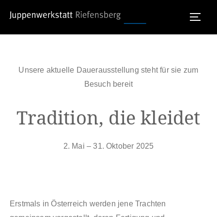
Skip
[rev_slider alias=“slider-1″ slidertitle=“Slider 1″]
to
TOGG
[/rev_slider]
content
Unsere aktuelle Dauerausstellung steht für sie zum
Besuch bereit
Tradition, die kleidet
2. Mai – 31. Oktober 2025
Erstmals in Österreich werden jene Trachten