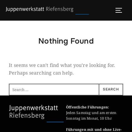
Skip
to
TOGG
content
Nothing Found
It seems we can’t find what you’re looking for.
Perhaps searching can help.
Search
SEARCH
for:
Öffentliche Führungen:
Jeden Samstag und am ersten
Sonntag im Monat, 10 Uhr
Führungen mit und ohne Live-