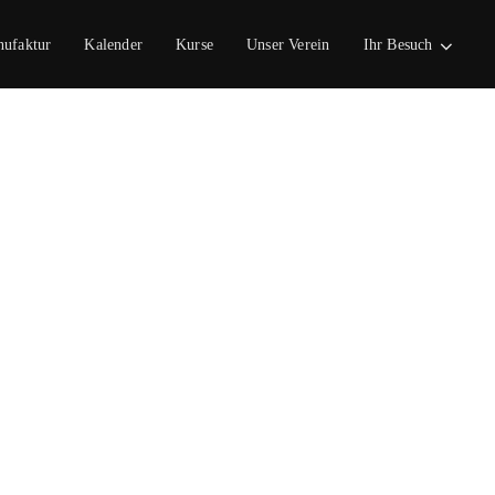
nufaktur
Kalender
Kurse
Unser Verein
Ihr Besuch
Outlook Live