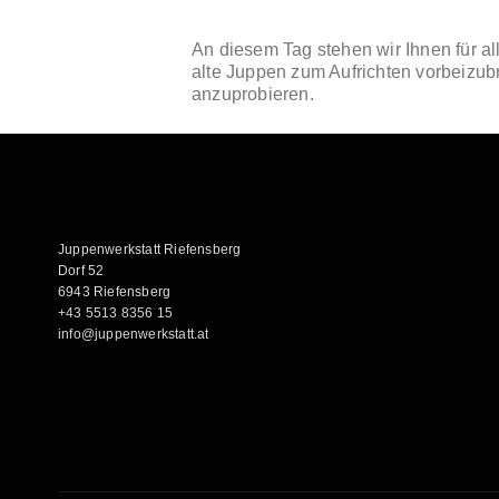
An diesem Tag stehen wir Ihnen für al
alte Juppen zum Aufrichten vorbeizu
anzuprobieren.
Juppenwerkstatt Riefensberg
Dorf 52
6943 Riefensberg
+43 5513 8356 15
info@juppenwerkstatt.at