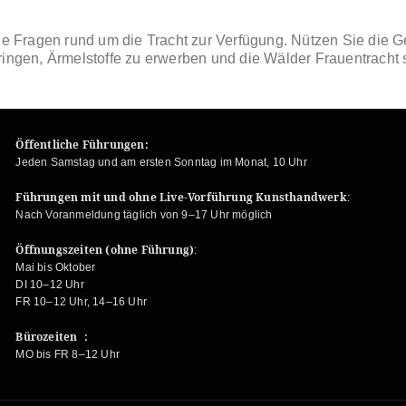
le Fragen rund um die Tracht zur Ver
fügung. Nützen Sie die Ge
bringen, Ärmelstoffe zu erwerben und die Wälder Frauentrach
Öffentliche Führungen:
Jeden Samstag und am ersten Sonntag im Monat, 10 Uhr
Führungen mit und ohne Live-Vorführung Kunsthandwerk
:
Nach Voranmeldung täglich von 9–17 Uhr möglich
Öffnungszeiten (ohne Führung)
:
Mai bis Oktober
DI 10–12 Uhr
FR 10–12 Uhr, 14–16 Uhr
Bürozeiten :
MO bis FR 8–12 Uhr