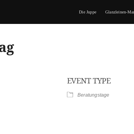
Die Juppe
Glanzleinen-Ma
ag
EVENT TYPE
Beratungstage
le Calendar
iCalendar
Office 365