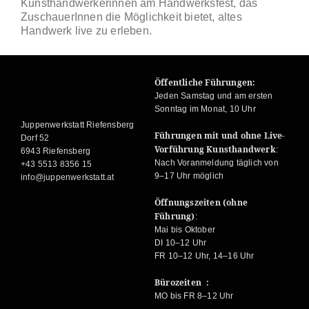
Kunsthandwerkerinnen am Handwerksfest, das
ZuschauerInnen die Möglichkeit bietet, altes
Handwerk live zu erleben.
Öffentliche Führungen:
Jeden Samstag und am ersten
Sonntag im Monat, 10 Uhr
Juppenwerkstatt Riefensberg
Führungen mit und ohne Live-
Dorf 52
Vorführung Kunsthandwerk
:
6943 Riefensberg
Nach Voranmeldung täglich von
+43 5513 8356 15
9–17 Uhr möglich
info@juppenwerkstatt.at
Öffnungszeiten (ohne
Führung)
:
Mai bis Oktober
DI 10–12 Uhr
FR 10–12 Uhr, 14–16 Uhr
Bürozeiten :
MO bis FR 8–12 Uhr