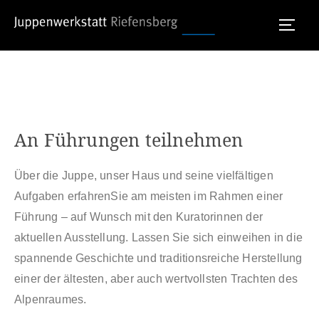
Skip
[rev_slider alias=“jw-fuehrungen“ slidertitle=“JW
TOGG
to
Führungen 1″][/rev_slider]
content
An Führungen teilnehmen
Über die Juppe, unser Haus und seine vielfältigen
Aufgaben erfahrenSie am meisten im Rahmen einer
Führung – auf Wunsch mit den Kuratorinnen der
aktuellen Ausstellung. Lassen Sie sich einweihen in die
spannende Geschichte und traditionsreiche Herstellung
einer der ältesten, aber auch wertvollsten Trachten des
Alpenraumes.