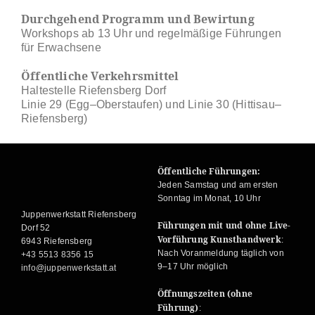
Durchgehend Programm und Bewirtung
Workshops ab 13 Uhr und regelmäßige Führungen
für Erwachsene
Öffentliche Verkehrsmittel
Haltestelle Riefensberg Dorf
Linie 29 (Egg–Oberstaufen) und Linie 30 (Hittisau–
Riefensberg)
Öffentliche Führungen:
Jeden Samstag und am ersten
Sonntag im Monat, 10 Uhr
Juppenwerkstatt Riefensberg
Führungen mit und ohne Live-
Dorf 52
Vorführung Kunsthandwerk
:
6943 Riefensberg
Nach Voranmeldung täglich von
+43 5513 8356 15
9–17 Uhr möglich
info@juppenwerkstatt.at
Öffnungszeiten (ohne
Führung)
: