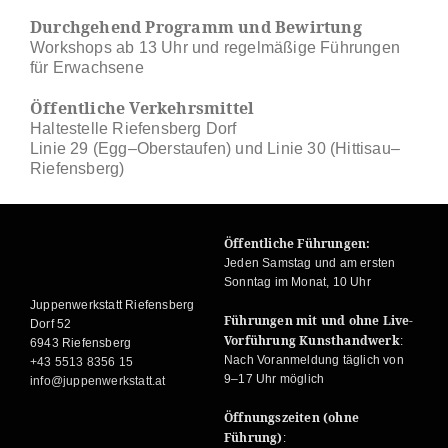
Durchgehend Programm und Bewirtung
Workshops ab 13 Uhr und regelmäßige Führungen
für Erwachsene
Öffentliche Verkehrsmittel
Haltestelle Riefensberg Dorf
Linie 29 (Egg–Oberstaufen) und Linie 30 (Hittisau–
Riefensberg)
Öffentliche Führungen:
Jeden Samstag und am ersten
Sonntag im Monat, 10 Uhr
Juppenwerkstatt Riefensberg
Führungen mit und ohne Live-
Dorf 52
Vorführung Kunsthandwerk
:
6943 Riefensberg
Nach Voranmeldung täglich von
+43 5513 8356 15
9–17 Uhr möglich
info@juppenwerkstatt.at
Öffnungszeiten (ohne
Führung)
: