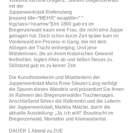
Volkshochschule Bregenz, Sektion Bregenzerwald
mit der
Juppenwerkstatt Riefensberg
[expand title=“MEHR“ swaptitle=“ “
trigclass=“noarrow“]Um 1800 gab es im
Bregenzerwald kaum eine Frau, die nicht eine Juppe
ge
tragen hat. Doch schon kurze Zeit später kam im
Vorderwald ein Prozess in Gang, der mit dem
Ablegen der Tracht einherging. Und jene
Wälderinnen, die an ihrem historischen Gewand
festhielten, legten Altes ab und ließen Neues zu.
Stillstand gab es zu keiner Zeit.
Die Kunsthistorikerin und Mitarbeiterin der
Juppenwerkstatt Maria Rose Steurer-Lang verfolgt
die Spuren dieses Wandels und präsentiert Sie Ihnen
im Rahmen des Bregenzerwälder Trachtentages.
Anschließend führen die Referentin und die Leiterin
der Juppenwerkstatt, Martina Mätzler, durch die
aktuelle Ausstellung: „Ja, ich will!“ Brauttracht im
Bregenzerwald, Montafon und Kleinwalsertal.
DAUER 1 Abend zu 2UE