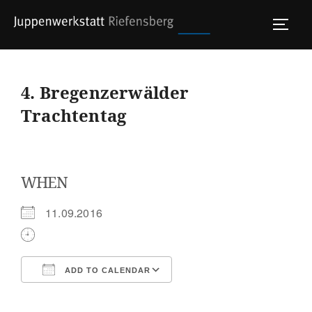
Skip
to
TOGG
content
4. Bregenzerwälder
Trachtentag
WHEN
11.09.2016
ADD TO CALENDAR
Download ICS
Google Calendar