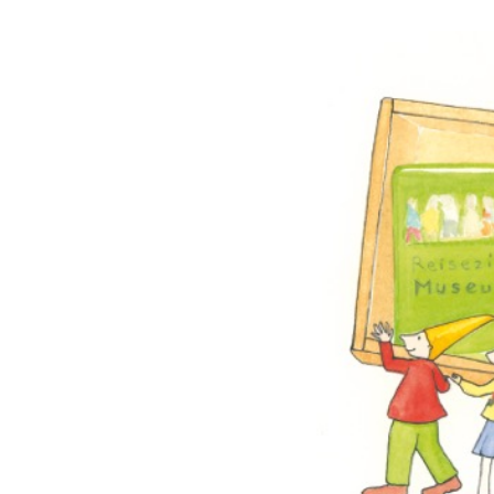
le Calendar
iCalendar
Office 365