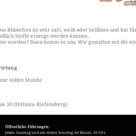
s Blümchen ist sehr zart, weiß oder hellblau und hat fünf
eßlich Stoffe erzeugt werden können.
ter werden? Dann komm zu uns. Wir gestalten mit dir ein
irtung
zur vollen Stunde
ie 30 (Hittisau–Riefensberg)
Öffentliche Führungen:
Jeden Samstag und am ersten Sonntag im Monat, 10 Uhr