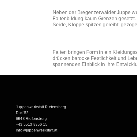
Neben der Bregenzerwälder Juppe werde
Faltenbildung kaum Grenzen gesetzt.
Seide, Klöppelspitzen gereiht, gezogen
Falten bringen Form in ein Kleidungss
drücken barocke Festlichkeit und Leb
spannenden Einblick in ihre Entwickl
Juppenwerkstatt Riefensberg
Dorf 52
6943 Riefensberg
+43 5513 8356 15
info@juppenwerkstatt.at