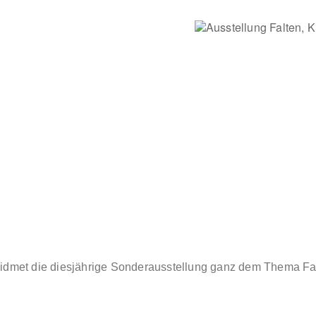
le Calendar
iCalendar
Office 365
widmet die diesjährige Sonderausstellung ganz dem Thema Fa