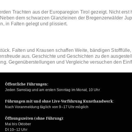
n Trachten aus der Europaregion Tirol gezeigt. Nicht erst heu
 Neben dem schwarzen Glanzleinen der Bregenzerwälder Jupp
, in Falten gelegt und plissiert.
tück. Falten und Krausen schaffen Weite, bändigen Stofffülle, 
ensfreude aus. Geschichte und Geschichten zu den ausgestell
ung. Gegenüberstellungen und Vergleiche versuchen den Einfl
Öffentliche Führungen:
Jeden Samstag und am ersten Sonntag im Monat, 10 Uhr
Führungen mit und ohne Live-Vorführung Kunsthandwerk
:
Nach Voranmeldung täglich von 9–17 Uhr möglich
Öffnungszeiten (ohne Führung)
:
Mai bis Oktober
DI 10–12 Uhr