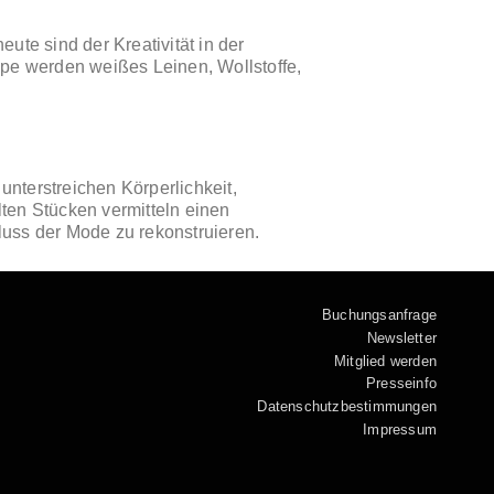
te sind der Kreativität in der
e werden weißes Leinen, Wollstoffe,
unterstreichen Körperlichkeit,
ten Stücken vermitteln einen
uss der Mode zu rekonstruieren.
Buchungsanfrage
Newsletter
Mitglied werden
Presseinfo
Datenschutzbestimmungen
Impressum