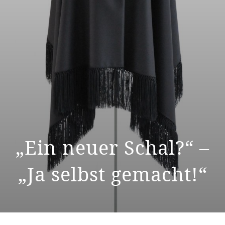
„Ein neuer Schal?“ –
„Ja selbst gemacht!“