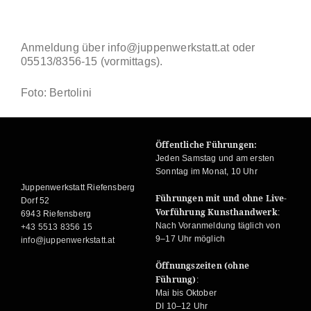
Anmeldung über info@juppenwerkstatt.at oder
05513/8356-15 (vormittags).
Foto: Bertolini
Öffentliche Führungen:
Jeden Samstag und am ersten
Sonntag im Monat, 10 Uhr
Juppenwerkstatt Riefensberg
Führungen mit und ohne Live-
Dorf 52
Vorführung Kunsthandwerk
:
6943 Riefensberg
Nach Voranmeldung täglich von
+43 5513 8356 15
9–17 Uhr möglich
info@juppenwerkstatt.at
Öffnungszeiten (ohne
Führung)
:
Mai bis Oktober
DI 10–12 Uhr