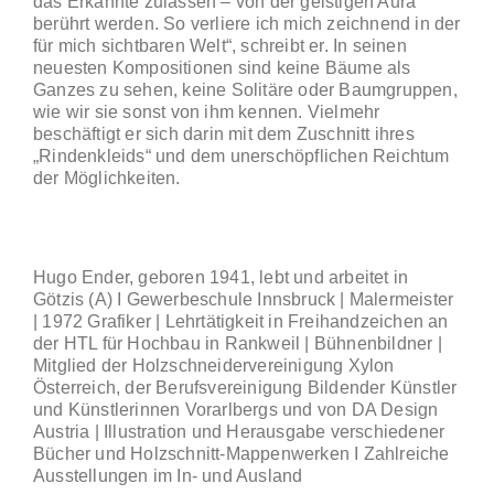
das Erkannte zulassen – von der geistigen Aura
berührt werden. So verliere ich mich zeichnend in der
für mich sichtbaren Welt“, schreibt er. In seinen
neuesten Kompositionen sind keine Bäume als
Ganzes zu sehen, keine Solitäre oder Baumgruppen,
wie wir sie sonst von ihm kennen. Viel
mehr
beschäftigt er sich darin mit dem Zuschnitt ihres
„Rindenkleids“ und dem unerschöpflichen Reichtum
der Möglichkeiten.
Hugo Ender, geboren 1941, lebt und arbeitet in
Götzis (A) I Gewerbeschule Innsbruck | Malermeister
| 1972 Grafiker | Lehrtätigkeit in Freihandzeichen an
der HTL für Hochbau in Rankweil | Bühnenbildner |
Mitglied der Holz
schneidervereinigung Xylon
Österreich, der Berufsvereinigung Bildender Künstler
und Künstlerinnen Vorarlbergs und von DA Design
Austria | Illu
stration und Herausgabe verschiedener
Bücher und Holzschnitt-Mappen
werken I Zahlreiche
Ausstellungen im In- und Ausland