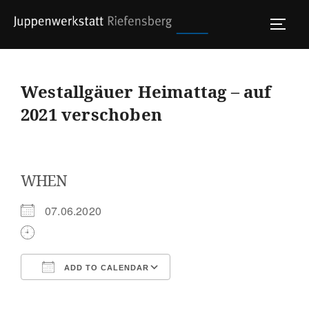
Skip
to
TOGG
content
Westallgäuer Heimattag – auf
2021 verschoben
WHEN
07.06.2020
ADD TO CALENDAR
Download ICS
Google Calendar