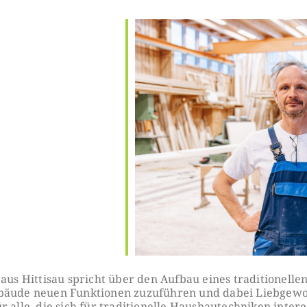
le Calendar
iCalendar
Office 365
s Hittisau spricht über den Aufbau eines traditionell
ebäude neuen Funktionen zuzuführen und dabei Liebgew
 alle, die sich für traditionelle Hausbautechniken intere