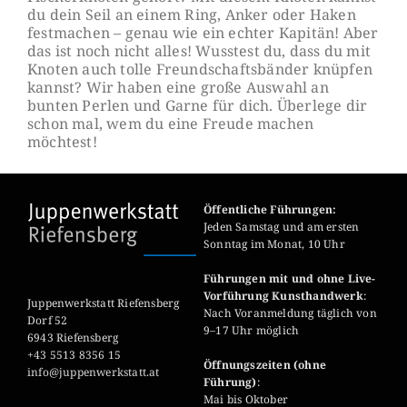
du dein Seil an einem Ring, Anker oder Haken
festmachen – genau wie ein echter Kapitän! Aber
das ist noch nicht alles! Wusstest du, dass du mit
Knoten auch tolle Freundschaftsbänder knüpfen
kannst? Wir haben eine große Auswahl an
bunten Perlen und Garne für dich. Überlege dir
schon mal, wem du eine Freude machen
möchtest!
Öffentliche Führungen:
Jeden Samstag und am ersten
Sonntag im Monat, 10 Uhr
Führungen mit und ohne Live-
Vorführung Kunsthandwerk
:
Juppenwerkstatt Riefensberg
Nach Voranmeldung täglich von
Dorf 52
9–17 Uhr möglich
6943 Riefensberg
+43 5513 8356 15
Öffnungszeiten (ohne
info@juppenwerkstatt.at
Führung)
:
Mai bis Oktober