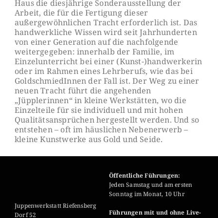
Haus die diesjährige Sonderausstellung der
Arbeit, die für die Fertigung dieser
außergewöhnlichen Tracht erforderlich ist. Das
handwerkliche Wissen wird seit Jahrhunderten
von einer Generation auf die nachfolgende
weitergegeben: innerhalb der Familie, im
Einzelunterricht bei einer (Kunst-)handwerkerin
oder im Rahmen eines Lehrberufs, wie das bei
GoldschmiedInnen der Fall ist. Der Weg zu einer
neuen Tracht führt die angehenden
„Jüpplerinnen“ in kleine Werkstätten, wo die
Einzelteile für sie individuell und mit hohen
Qualitätsansprüchen hergestellt werden. Und so
entstehen – oft im häuslichen Nebenerwerb –
kleine Kunstwerke aus Gold und Seide.
Öffentliche Führungen:
Jeden Samstag und am ersten
Sonntag im Monat, 10 Uhr
Juppenwerkstatt Riefensberg
Führungen mit und ohne Live-
Dorf 52