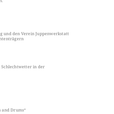
n.
rg und den Verein Juppenwerkstatt
htenträgern
Schlechtwetter in der
s and Drums“