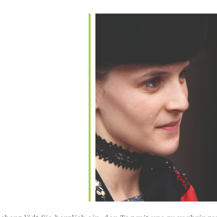
le Calendar
iCalendar
Office 365