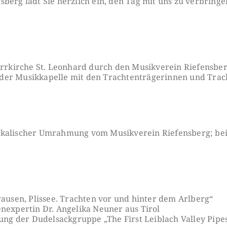
berg lädt Sie herzlich ein, den Tag mit uns zu verbringe
farrkirche St. Leonhard durch den Musikverein Riefensbe
der Musikkapelle mit den Trachtenträgerinnen und Trac
ikalischer Umrahmung vom Musikverein Riefensberg; bei 
rausen, Plissee. Trachten vor und hinter dem Arlberg“
nexpertin Dr. Angelika Neuner aus Tirol
g der Dudelsackgruppe „The First Leiblach Valley Pipe